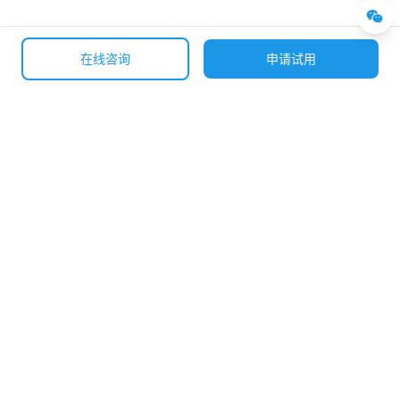
在线咨询
申请试用
全国咨询热线
400-633-0307
优房云公众号
产品与解决方案
售楼系统