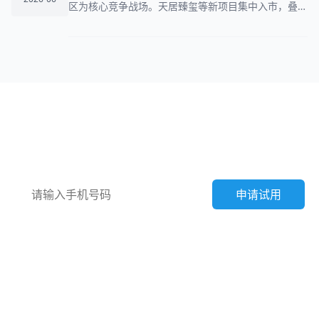
区为核心竞争战场。天居臻玺等新项目集中入市，叠加
低密生态与交通优势，推动产品力升级。主城各区供应
放量，房企深耕加剧内卷，购房者将迎来品质与选择的
双重红利。
获取数字化解决方案
申请试用
免费上门或线上产品演示
专业客户顾问全程服务
企业定制化解决方案