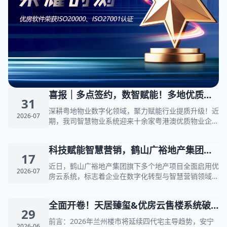
喜报｜多点签约，数智赋能！多地优质物
31
业项目上线
深耕粤地物业数字化领域，聚力赋能行业提质升级！近
2026-07
期，我司智慧物业系统迎来十余家粤港澳优质物业企业
全新上线，业务覆盖住宅社区、商业园区、高端酒店、
城投国资、资产管理等多元业态，实现多区域、多场景
科技赋能智慧营销，鹤山广裕地产集团全
的规模化落地。
17
面启用优房云系统
近日，鹤山广裕地产集团旗下多个地产项目全面启用优
2026-07
房云系统，标志着企业在数字化转型与智慧营销领域迈
出关键一步。作为扎根鹤山的实力房企，广裕地产始终
致力于提升人居品质。此次合作不仅实现了项目销售、
全面开卷！天居臻玺&优房云售楼系统破
案场管理及数据运营的全面数字化升级，更将通过科技
29
手段显著提升客户购房体验，为项目人居品质注入强劲
解之谜全公开
前言：2026年兰州楼市将延续四代宅主导趋势，安宁
2026-06
的数字动能。